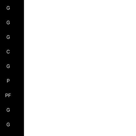
G
G
G
C
G
P
PF
G
G