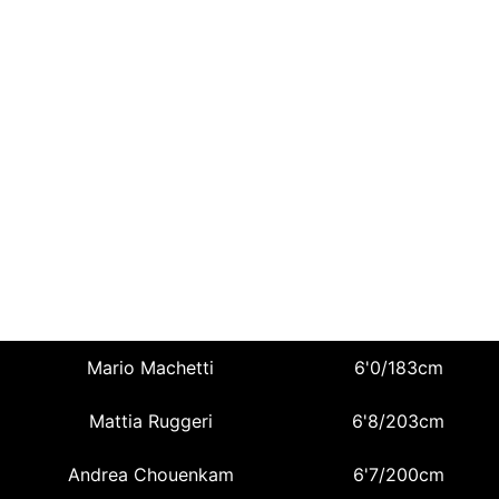
Home (EN)
Scou
2009 RANKING
Mario Machetti
6'0/183cm
Mattia Ruggeri
6'8/203cm
Andrea Chouenkam
6'7/200cm