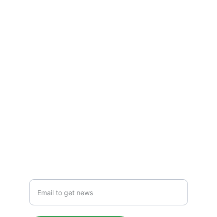
Pocket Scouting
Page managed by Riccardo Fea
TORNEI
pocketscouting@gmail.com
NEWS
Insert your email